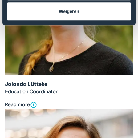
Weigeren
Jolanda Lütteke
Education Coordinator
Read more
Open
modal
of
Veronika