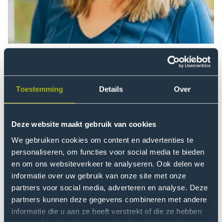
dr. Aniek Draaisma
Researcher
Toestemming
Details
Over
Read more
Open
modal
Deze website maakt gebruik van cookies
of
Barry
We gebruiken cookies om content en advertenties te
personaliseren, om functies voor social media te bieden
Verbeek
en om ons websiteverkeer te analyseren. Ook delen we
informatie over uw gebruik van onze site met onze
partners voor social media, adverteren en analyse. Deze
partners kunnen deze gegevens combineren met andere
informatie die u aan ze heeft verstrekt of die ze hebben