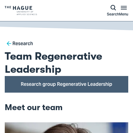
kip to
main
ontent
Logo
Search
Menu
of
The
Hague
Breadcrumb
University
Research
of
Team Regenerative
Applied
Sciences,
Leadership
go
to
Research group Regenerative Leadership
homepage
Meet our team
Open