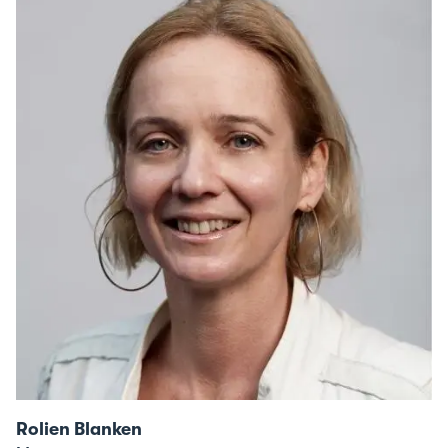
modal
of
Rolien
Blanken
Rolien Blanken