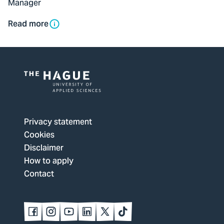
Manager
Read more
Logo
of
The
Privacy statement
Hague
Cookies
University
Disclaimer
of
How to apply
Applied
Contact
Sciences,
go
to
Follow
Follow
Follow
Follow
Follow
Follow
us
us
us
us
us
us
homepage