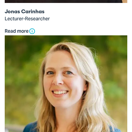
Jonas Carinhas
Lecturer-Researcher
Read more
Open
modal
of
dr.
Aniek
Draaisma