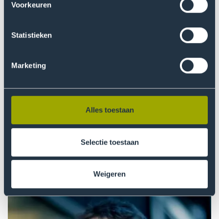
Morssinkhof
Voorkeuren
Statistieken
Marketing
Alles toestaan
Selectie toestaan
dr. Sebastiaan Morssinkhof
Lecturer-Researcher
Weigeren
Read more
Open
modal