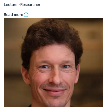
Lecturer-Researcher
Read more
Open
modal
of
Theo
de
Joode