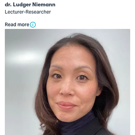
dr. Ludger Niemann
Lecturer-Researcher
Read more
Open
modal
of
Sanne
Ursem