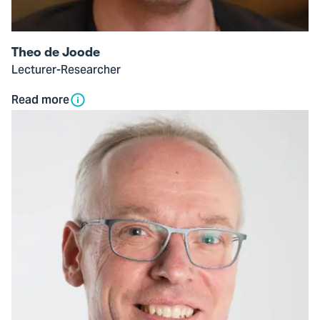
Theo de Joode
Lecturer-Researcher
Read more
Open
modal
of
Jan
Hendrik
van
der
Kooij