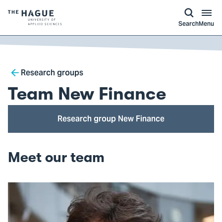
kip to
main
ontent
Logo
Search
Menu
of
The
Hague
Breadcrumb
University
Research groups
of
Team New Finance
Applied
Sciences,
Research group New Finance
go
to
homepage
Meet our team
Open
modal
of