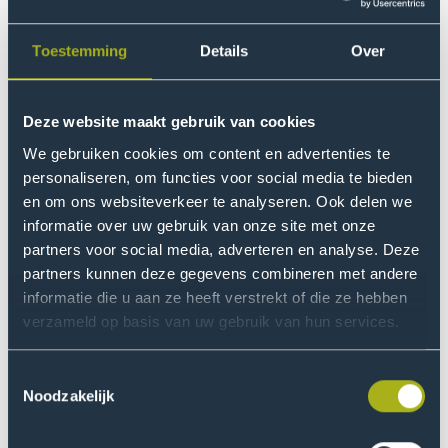
Toestemming
Details
Over
Deze website maakt gebruik van cookies
We gebruiken cookies om content en advertenties te
personaliseren, om functies voor social media te bieden
en om ons websiteverkeer te analyseren. Ook delen we
informatie over uw gebruik van onze site met onze
Nina de Korte, MSc
Researcher
partners voor social media, adverteren en analyse. Deze
partners kunnen deze gegevens combineren met andere
Read more
informatie die u aan ze heeft verstrekt of die ze hebben
Open
verzameld op basis van uw gebruik van hun services.
modal
of
Toestemmingsselectie
dr.
Noodzakelijk
Sebastiaan