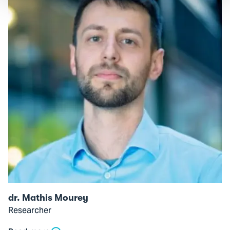
of
dr.
Mathis
Mourey
dr. Mathis Mourey
Researcher