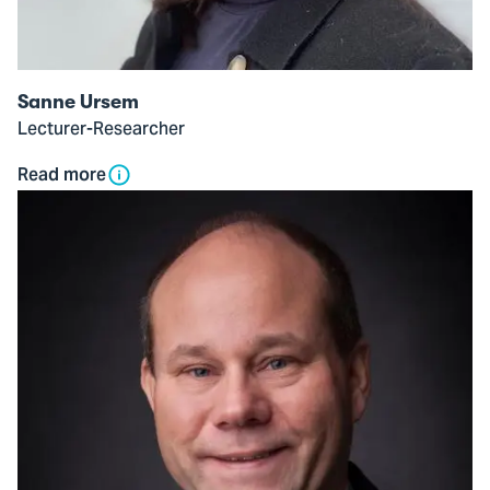
Sanne Ursem
Lecturer-Researcher
Read more
Open
modal
of
drs.
Karl
de
Vries