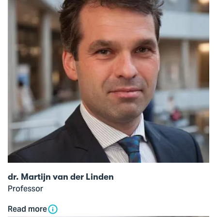
dr.
Martijn
van
der
Linden
dr. Martijn van der Linden
Professor
Read more