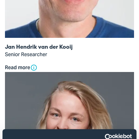
Jan Hendrik van der Kooij
Senior Researcher
Read more
Open
modal
of
Nina
de
Korte,
MSc