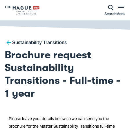
kip to
main
ontent
Logo
Search
Menu
of
The
Hague
Breadcrumb
University
Sustainability Transitions
of
Brochure request
Applied
Sciences,
Sustainability
go
Transitions - Full-time -
to
homepage
1 year
Please leave your details below so we can send you the
brochure for the Master Sustainability Transitions full-time