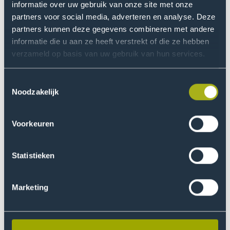
Email address
informatie over uw gebruik van onze site met onze
partners voor social media, adverteren en analyse. Deze
partners kunnen deze gegevens combineren met andere
informatie die u aan ze heeft verstrekt of die ze hebben
verzameld op basis van uw gebruik van hun services.
Zip code
Toestemmingsselectie
Noodzakelijk
Mobile number
Voorkeuren
Statistieken
I give my consent to be contacted by phone and email
Marketing
regarding my study choice. My data will be treated
confidentially and will not be stored longer than necessary. I
can withdraw or adjust my consent at any time via
update my
preferences
.