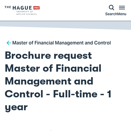
kip to
main
ontent
Logo
Search
Menu
of
The
Hague
Breadcrumb
University
Master of Financial Management and Control
of
Brochure request
Applied
Sciences,
Master of Financial
go
Management and
to
homepage
Control - Full-time - 1
year