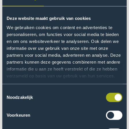
end developers, programmeurs en software testers.
Deze website maakt gebruik van cookies
Software developer
We gebruiken cookies om content en advertenties te
Als je straks programmeur bent bij een groot bedrijf zit
personaliseren, om functies voor social media te bieden
je in een groter team. Dan is het aan jou om voor alle
en om ons websiteverkeer te analyseren. Ook delen we
nieuwe software de codes te schrijven en om fouten in
informatie over uw gebruik van onze site met onze
codes van bestaande software op te sporen en te
partners voor social media, adverteren en analyse. Deze
herstellen. Je hebt overleg met de software ontwerper
partners kunnen deze gegevens combineren met andere
om de eisen in kaart te brengen die aan het nieuwe
informatie die u aan ze heeft verstrekt of die ze hebben
softwareprogramma worden gesteld. Die eisen vertaal
verzameld op basis van uw gebruik van hun services.
je in de codes die je schrijft.
Toestemmingsselectie
Als je programmeur wordt in een kleiner bedrijf dat
Noodzakelijk
digitale diensten aanbiedt aan consumenten of aan het
mkb, ben je ook bezig met het opsporen en herstellen
Voorkeuren
van bugs. Je voert overleg met je klanten om zo goed
mogelijk in beeld te krijgen waar een programmeerfout