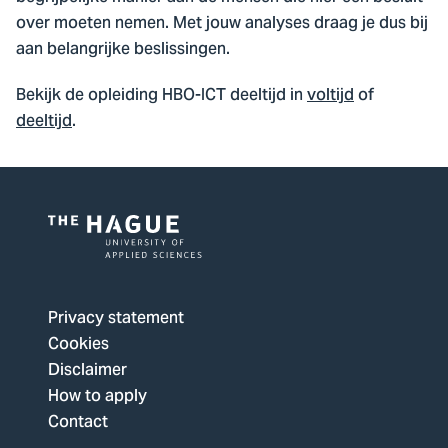
over moeten nemen. Met jouw analyses draag je dus bij
aan belangrijke beslissingen.
Bekijk de opleiding HBO-ICT deeltijd in
voltijd
of
deeltijd
.
Logo
of
The
Privacy statement
Hague
Cookies
University
Disclaimer
of
How to apply
Applied
Contact
Sciences,