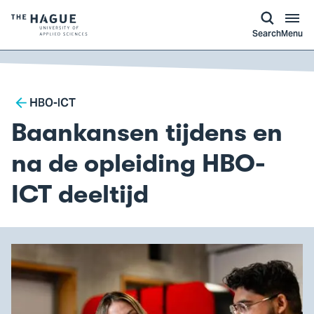
kip to
main
ontent
Logo
Search
Menu
of
The
Hague
Breadcrumb
University
HBO-ICT
of
Baankansen tijdens en
Applied
Sciences,
na de opleiding HBO-
go
ICT deeltijd
to
homepage