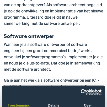
van de opdrachtgever? Als software architect begeleid
je ook de ontwikkeling en implementatie van het nieuwe
programma. Uiteraard doe je dit in nauwe
samenwerking met de software ontwerper.
Software ontwerper
Wanneer je als software ontwerper of software
engineer bij een groot commercieel bedrijf werkt,
ontwikkel je softwareprogramma’s, implementeer je die
en houd je die up-to-date. Dat doe je in samenwerking
met de software architect.
Ga je aan het werk als software ontwerper bij een ICT-
bedrijf? Dan houd je je bezig met de ontwikkeling van
software voor klanten. Binnen de kaders die de
software architect biedt, ontwikkel je het programma.
Zit je bij een groot bedrijf? Dan leid je daarin de front
Toestemming
Details
Over