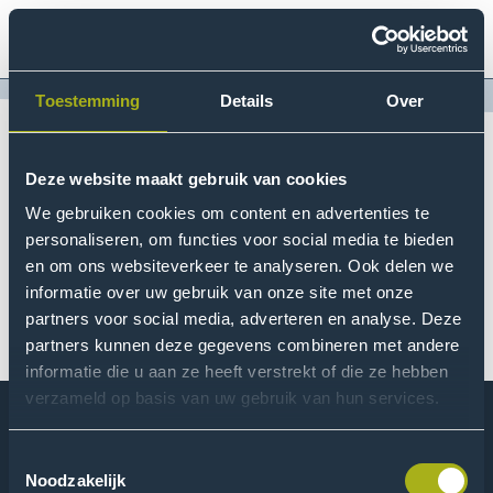
kip to
main
ontent
Logo
Search
Menu
of
Toestemming
Details
Over
The
Hague
Breadcrumb
University
Home
Deze website maakt gebruik van cookies
of
Submission Form online
We gebruiken cookies om content en advertenties te
Applied
personaliseren, om functies voor social media te bieden
Sciences,
information session
en om ons websiteverkeer te analyseren. Ook delen we
go
On Saturday 23 November.
informatie over uw gebruik van onze site met onze
to
partners voor social media, adverteren en analyse. Deze
homepage
partners kunnen deze gegevens combineren met andere
informatie die u aan ze heeft verstrekt of die ze hebben
verzameld op basis van uw gebruik van hun services.
Toestemmingsselectie
Logo
Noodzakelijk