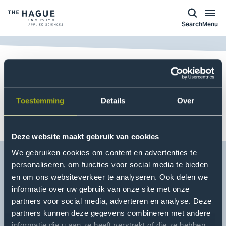
kip to
main
ontent
Logo
Search
Menu
of
The
Hague
Breadcrumb
University
Open Day
of
Ad Hoc Submission
Applied
Toestemming
Details
Over
Sciences,
Form Meet THUAS Event
go
Deze website maakt gebruik van cookies
to
homepage
We gebruiken cookies om content en advertenties te
personaliseren, om functies voor social media te bieden
en om ons websiteverkeer te analyseren. Ook delen we
informatie over uw gebruik van onze site met onze
partners voor social media, adverteren en analyse. Deze
partners kunnen deze gegevens combineren met andere
informatie die u aan ze heeft verstrekt of die ze hebben