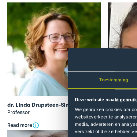
Open
Open
modal
modal
of
of
dr.
drs
Linda
Rigtje
Drupsteen-
Bruinsma
Sint
Toestemming
Deze website maakt gebruik
dr. Linda Drupsteen-Sint
drs Rigtje
We gebruiken cookies om cont
Professor
Lecturer-Re
websiteverkeer te analyseren
media, adverteren en analys
Read more
Read more
Open
Open
verstrekt of die ze hebben v