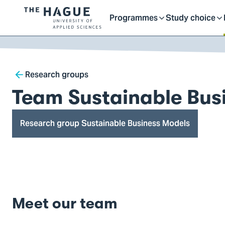
Getting started as a stu
here
Contact
Programmes
Study choice
Logo
Toggle
Toggle
of
kip to
main
The
ontent
Hague
submenu
submenu
Breadcrumb
University
Research groups
of
Team Sustainable Bus
Applied
Sciences,
Research group Sustainable Business Models
go
to
homepage
Meet our team