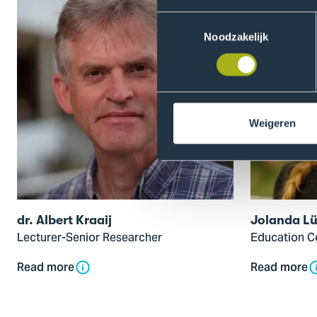
modal
modal
Toestemmingsselectie
of
of
Noodzakelijk
dr.
Jolanda
Albert
Lütteke
Kraaij
Weigeren
dr. Albert Kraaij
Jolanda Lü
Lecturer-Senior Researcher
Education C
Read more
Read more