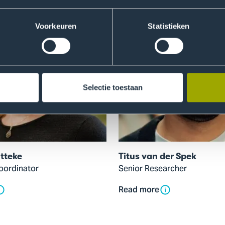
modal
of
Voorkeuren
Statistieken
Titus
van
der
Spek
Selectie toestaan
tteke
Titus van der Spek
oordinator
Senior Researcher
Read more