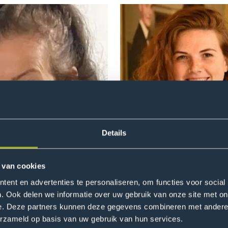
Open
modal
of
Agnes
Evangelista
Details
 van cookies
 Bruinsma
Agnes Evangelista
ent en advertenties te personaliseren, om functies voor social
searcher
Junior Researcher
. Ook delen we informatie over uw gebruik van onze site met on
e. Deze partners kunnen deze gegevens combineren met andere i
Read more
Open
erzameld op basis van uw gebruik van hun services.