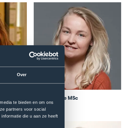
Open
modal
of
Nina
de
Korte
MSc
Over
Nina de Korte MSc
 media te bieden en om ons
Researcher
ze partners voor social
nformatie die u aan ze heeft
Read more
Open