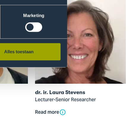
modal
of
Marketing
dr.
ir.
Laura
Stevens
Alles toestaan
dr. ir. Laura Stevens
Lecturer-Senior Researcher
Read more