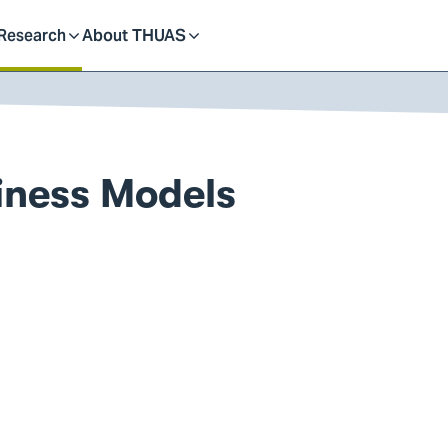
dent
Research
About THUAS
Toggle
Toggle
submenu
submenu
iness Models