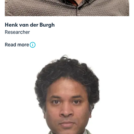
Henk van der Burgh
Researcher
Read more
Open
modal
of
Satish
Kumar
Beella