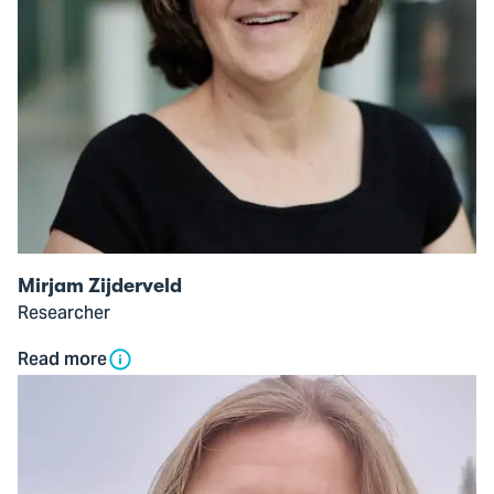
Mirjam Zijderveld
Researcher
Read more
Open
modal
of
Daniëlle