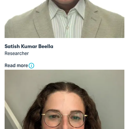
Satish Kumar Beella
Researcher
Read more
Open
modal
of
Jenna
Coward