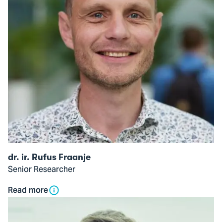
Rufus
Fraanje
dr. ir. Rufus Fraanje
Senior Researcher
Read more
Open
modal