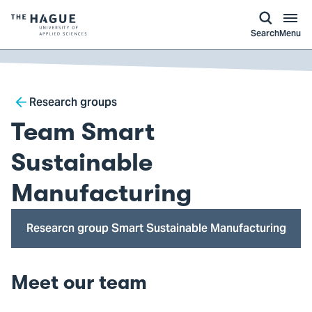
kip to
main
ontent
Logo
Search
Menu
of
The
Hague
Breadcrumb
University
Research groups
of
Team Smart
Applied
Sciences,
Sustainable
go
Manufacturing
to
homepage
Researcn group Smart Sustainable Manufacturing
Meet our team