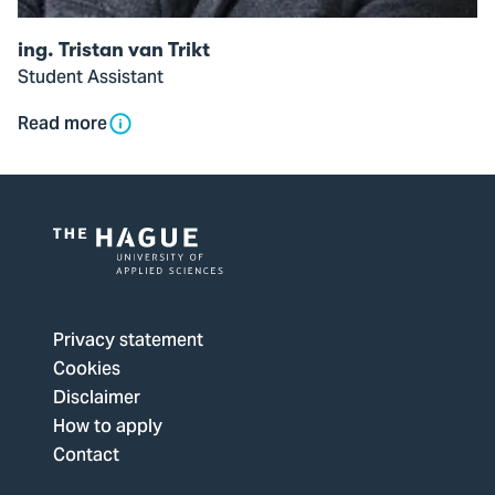
ing. Tristan van Trikt
Student Assistant
Read more
Logo
of
The
Privacy statement
Hague
Cookies
University
Disclaimer
of
How to apply
Applied
Contact
Sciences,
go