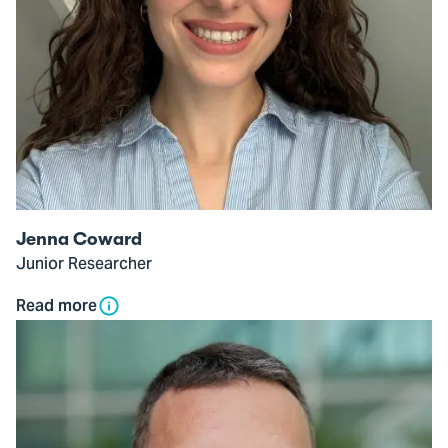
Jenna Coward
Junior Researcher
Read more
Open
modal
of
dr.
ir.