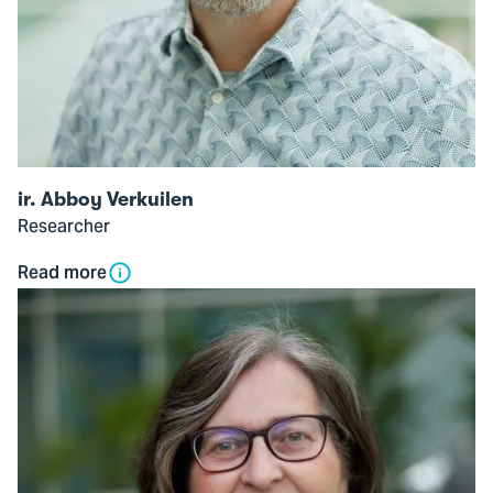
ir. Abboy Verkuilen
Researcher
Read more
Open
modal
of
Mirjam
Zijderveld