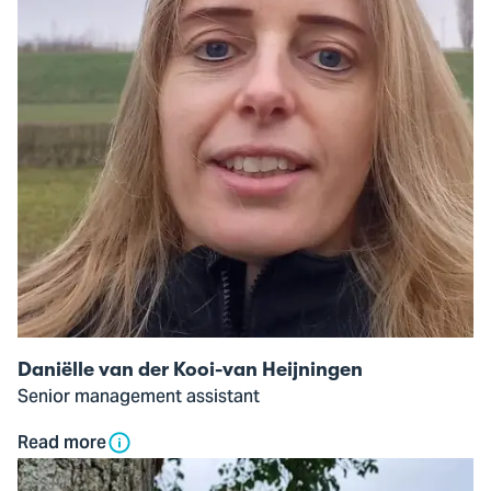
van
der
Kooi-
van
Heijningen
Daniëlle van der Kooi-van Heijningen
Senior management assistant
Read more
Open