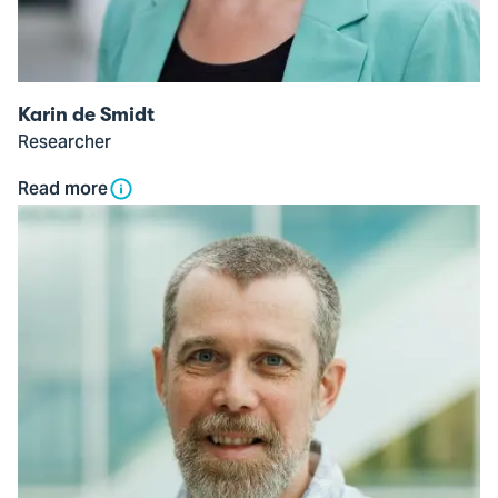
Karin de Smidt
Researcher
Read more
Open
modal
of
ir.
Abboy
Verkuilen