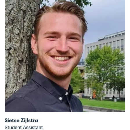
modal
of
Sietse
Zijlstra
Sietse Zijlstra
Student Assistant