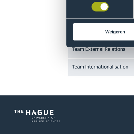
Library
Student Enrolment Centre (C
Weigeren
Team External Relations
Team Internationalisation
Logo
of