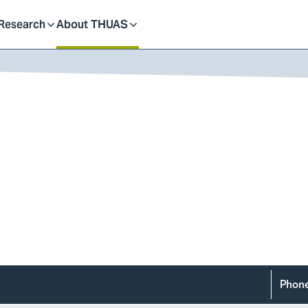
dent
Research
About THUAS
Toggle
Toggle
submenu
submenu
Phon