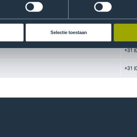
+31 (
SI)
+31 (
Selectie toestaan
+31 (
+31 (