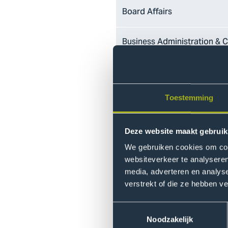
Board Affairs
Business Administration & C
Education, Knowledge & Co
Toestemming
Facility Management Depar
Human Resources Managem
Deze website maakt gebruik
We gebruiken cookies om cont
Information & Technology 
websiteverkeer te analyseren
media, adverteren en analys
verstrekt of die ze hebben v
Information & Technology 
Toestemmingsselectie
International Office
Noodzakelijk