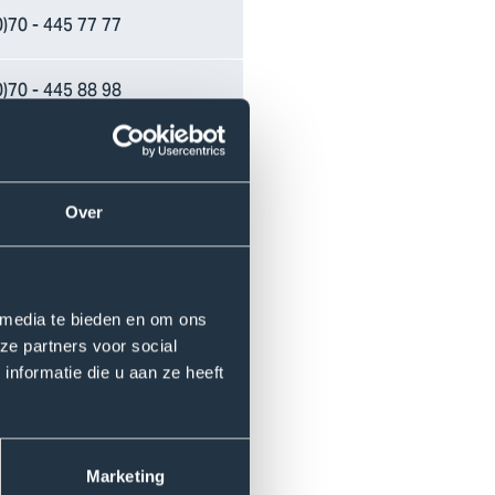
0)70 - 445 77 77
0)70 - 445 88 98
0)70 - 445 75 55
Over
0)70 - 445 80 10
0)70 - 445 79 50
 media te bieden en om ons
0)70 - 445 76 90
ze partners voor social
nformatie die u aan ze heeft
0)70 - 445 77 77
0)70 - 445 85 05
Marketing