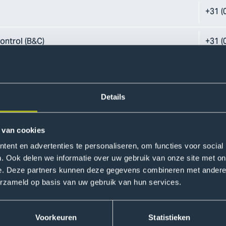
+31 (
ontrol (B&C)
+31 (
mmunication (OKC)
+31 (
Details
tment (FB)
+31 (
ent (HRM)
+31 (
 van cookies
ent en advertenties te personaliseren, om functies voor social
Department
+31 (
. Ook delen we informatie over uw gebruik van onze site met on
e. Deze partners kunnen deze gegevens combineren met andere i
erzameld op basis van uw gebruik van hun services.
Department - Helpdesk
+31 (
+31 (
Voorkeuren
Statistieken